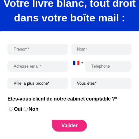
Votre livre blanc, tout droit
dans votre boîte mail :
France
+33
Etes-vous client de notre cabinet comptable ?
*
Oui
Non